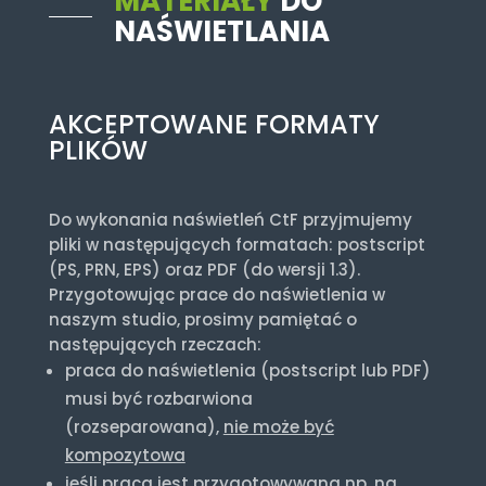
MATERIAŁY
DO
NAŚWIETLANIA
AKCEPTOWANE FORMATY
PLIKÓW
Do wykonania naświetleń CtF przyjmujemy
pliki w następujących formatach: postscript
(PS, PRN, EPS) oraz PDF (do wersji 1.3).
Przygotowując prace do naświetlenia w
naszym studio, prosimy pamiętać o
następujących rzeczach:
praca do naświetlenia (postscript lub PDF)
musi być rozbarwiona
(rozseparowana),
nie może być
kompozytowa
jeśli praca jest przygotowywana np. na