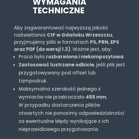
WYMAGANIA
TECHNICZNE
Aby zagwarantować najwyższą jakość
naświetlania
CtF w Gdańsku Wrzeszczu
,
przyjmujemy pliki w formatach
PS, PRN, EPS
oraz PDF (do wersji 1.3)
. Ważne jest, aby:
Praca była
rozbarwiona i niekompozytowa
.
Zastosować lustrzane odbicie
, jeśli plik jest
przygotowywany pod offset lub
tampodruk.
Maksymalna szerokość jednego z
wymiarów nie przekraczała
455 mm
.
W przypadku dostarczenia plików
otwartych nie ponosimy odpowiedzialności
za ewentualne błędy wynikające z ich
nieprawidłowego przygotowania.