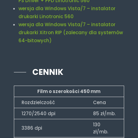
PS Driver + PPD Linotronic 560
wersja dla Windows Vista/7 – instalator
drukarki Linotronic 560
wersja dla Windows Vista/7 – instalator
drukarki Xitron RIP (zalecany dla systemów
64-bitowych)
CENNIK
Film o szerokości 450 mm
Rozdzielczość
Cena
1270/2540 dpi
85 zł/mb.
130
3386 dpi
zł/mb.